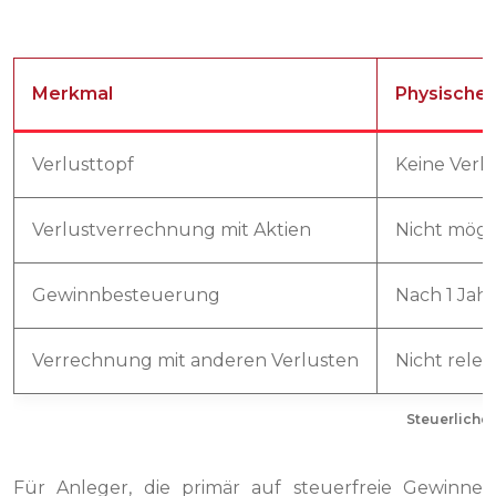
Merkmal
Physisches
Verlusttopf
Keine Verl
Verlustverrechnung mit Aktien
Nicht mögl
Gewinnbesteuerung
Nach 1 Jahr
Verrechnung mit anderen Verlusten
Nicht relev
Steuerliche
Für Anleger, die primär auf steuerfreie Gewinne