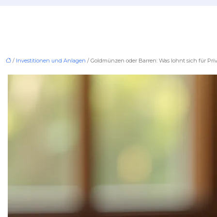
/
Investitionen und Anlagen
/ Goldmünzen oder Barren: Was lohnt sich für Pr