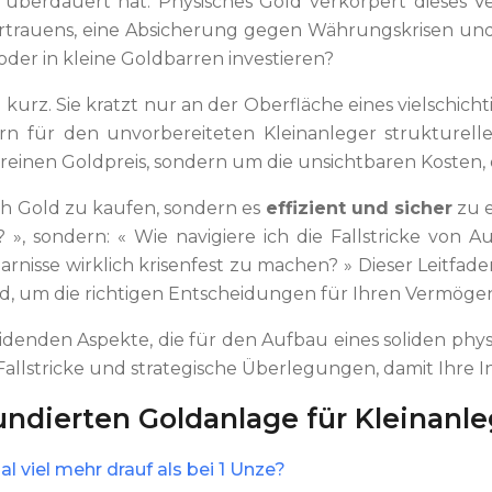
überdauert hat. Physisches Gold verkörpert dieses Ver
Vertrauens, eine Absicherung gegen Währungskrisen und d
 oder in kleine Goldbarren investieren?
u kurz. Sie kratzt nur an der Oberfläche eines vielschi
ern für den unvorbereiteten Kleinanleger strukturell
reinen Goldpreis, sondern um die unsichtbaren Kosten, d
ach Gold zu kaufen, sondern es
effizient und sicher
zu e
», sondern: « Wie navigiere ich die Fallstricke von 
nisse wirklich krisenfest zu machen? » Dieser Leitfad
nd, um die richtigen Entscheidungen für Ihren Vermögen
heidenden Aspekte, die für den Aufbau eines soliden phys
 Fallstricke und strategische Überlegungen, damit Ihre 
undierten Goldanlage für Kleinanle
 viel mehr drauf als bei 1 Unze?