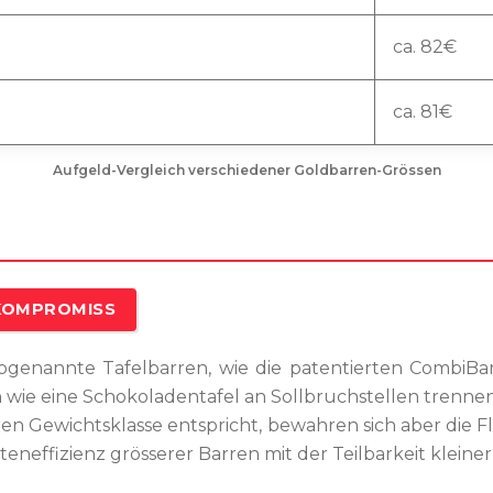
ca. 82€
ca. 81€
Aufgeld-Vergleich verschiedener Goldbarren-Grössen
 KOMPROMISS
sogenannte Tafelbarren, wie die patentierten CombiB
ch wie eine Schokoladentafel an Sollbruchstellen trenne
ren Gewichtsklasse entspricht, bewahren sich aber die Fle
eneffizienz grösserer Barren mit der Teilbarkeit kleiner