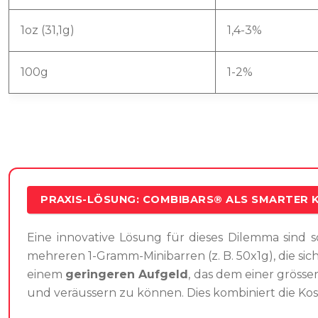
1oz (31,1g)
1,4-3%
100g
1-2%
PRAXIS-LÖSUNG: COMBIBARS® ALS SMARTER
Eine innovative Lösung für dieses Dilemma sind 
mehreren 1-Gramm-Minibarren (z. B. 50x1g), die si
einem
geringeren Aufgeld
, das dem einer grösse
und veräussern zu können. Dies kombiniert die Kost