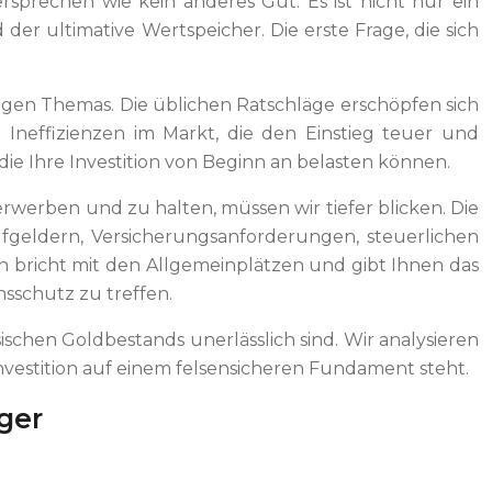
sprechen wie kein anderes Gut. Es ist nicht nur ein
er ultimative Wertspeicher. Die erste Frage, die sich
chtigen Themas. Die üblichen Ratschläge erschöpfen sich
e Ineffizienzen im Markt, die den Einstieg teuer und
ie Ihre Investition von Beginn an belasten können.
rwerben und zu halten, müssen wir tiefer blicken. Die
Aufgeldern, Versicherungsanforderungen, steuerlichen
en bricht mit den Allgemeinplätzen und gibt Ihnen das
sschutz zu treffen.
ischen Goldbestands unerlässlich sind. Wir analysieren
Investition auf einem felsensicheren Fundament steht.
ger